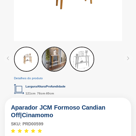
Detalhes do produto
Largura
Altura
Profundidade
121cm
76cm
40cm
Aparador JCM Formoso Candian
Off|Cinamomo
SKU:
PRD00599