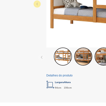
Detalhes do produto
Largura
Altura
94cm
156cm