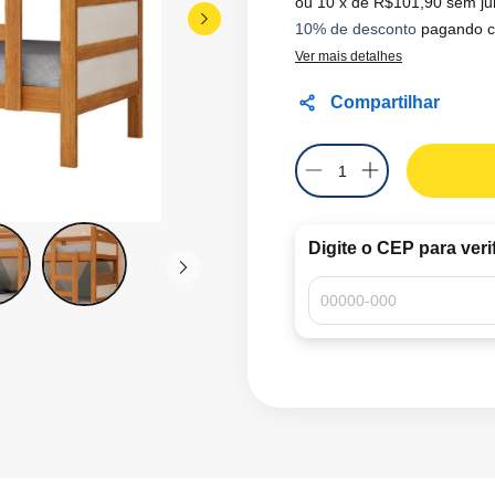
10
x de
R$101,90
sem ju
10% de desconto
pagando c
Ver mais detalhes
Compartilhar
Digite o CEP para veri