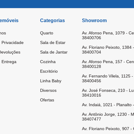
 emóveis
Categorias
Showroom
mos
Quarto
Av. Afonso Pena, 1079 - Ce
38400706
e Privacidade
Sala de Estar
Av. Floriano Peixoto, 1384 
Devoluções
Sala de Jantar
38400704
e Entrega
Cozinha
Av. Afonso Pena, 157 - Cen
38400128
Escritório
Av. Fernando Vilela, 1125 -
Linha Baby
38400456
Diversos
Av. José Fonseca, 210 - Lu
38410016
Ofertas
Av. Indaiá, 1021 - Planalt
Av. Antônio Jorge, 1230 - 
38407477
Av. Floriano Peixoto, 907 