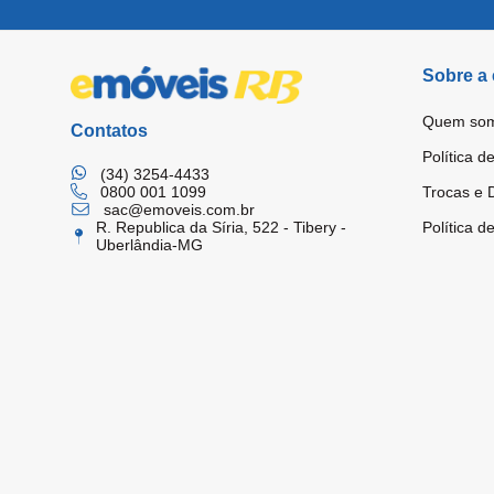
Sobre a
Quem so
Contatos
Política d
(34) 3254-4433
0800 001 1099
Trocas e 
sac@emoveis.com.br
Política d
R. Republica da Síria, 522 - Tibery -
Uberlândia-MG